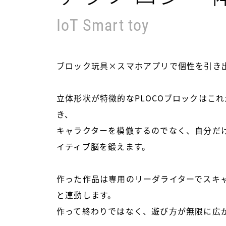
IoT Smart toy
ブロック玩具×スマホアプリで個性を引き
立体形状が特徴的なPLOCOブロックはこ
き、
キャラクターを模倣するのでなく、自分だ
イティブ脳を鍛えます。
作った作品は専用のリーダライターでスキ
と連動します。
作って終わりではなく、遊び方が無限に広