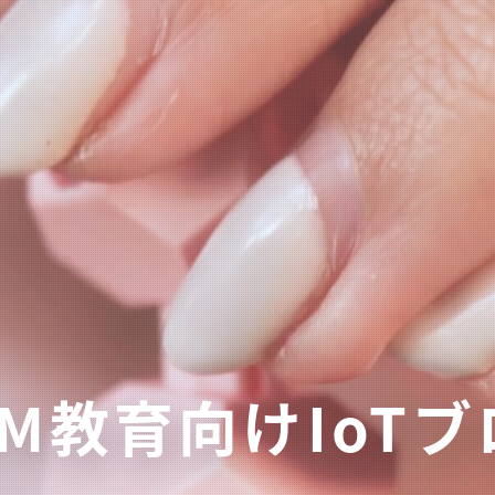
AM教育向け
IoT